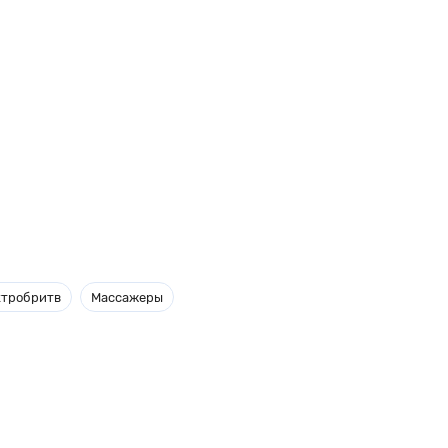
ктробритв
Массажеры