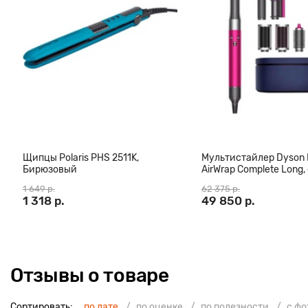
Щипцы Polaris PHS 2511K,
Мультистайлер Dyson
Бирюзовый
AirWrap Complete Long,
(CN)
1 649 р.
62 375 р.
1 318 р.
49 850 р.
Отзывы о товаре
Сортировать:
по дате
по оценке
по полезности
с ф