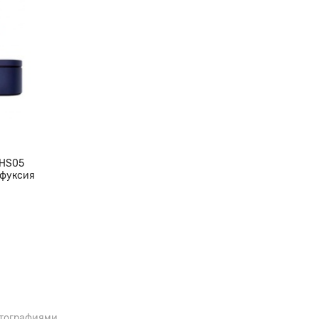
 HS05
 фуксия
отографиями