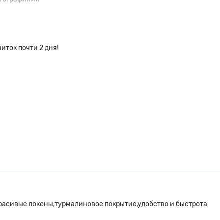
иток почти 2 дня!
расивые локоны,турмалиновое покрытие,удобство и быстрота