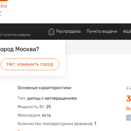
ЗИН
й
м
ещ
Распродажа
Пункты выдачи
612 пунктов выдачи
оровья
Приборы для укладки
город Москва?
Нет, изменить город
Основные характеристики:
3 
3
Тип
щипцы с автовращением
Мощность, Вт
25
В
Ионизация
есть
Количество температурных режимов
1