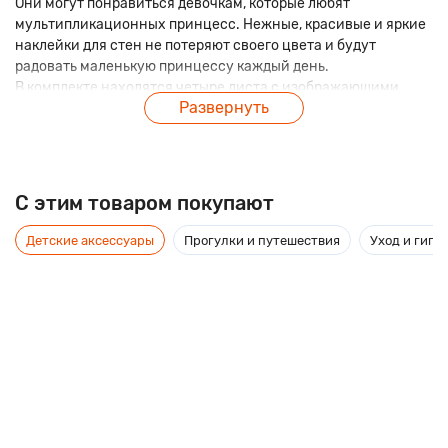
Они могут понравиться девочкам, которые любят
мультипликационных принцесс. Нежные, красивые и яркие
наклейки для стен не потеряют своего цвета и будут
радовать маленькую принцессу каждый день.
В комплекте находятся четыре листа с изображающими
Развернуть
различных принцесс Диснея наклейками. Девочка сможет
оформить комнату, полагаясь только на свой вкус – эта
работа доставит ей множество веселых минут.
C этим товаром покупают
Детские аксессуары
Прогулки и путешествия
Уход и гиги