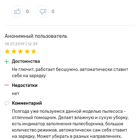
Однако самым комфортным способом является опция –
уборка по расписанию. Вы можете запрограммировать
0
0
девайс на строго выбранное время, в течение которого и
будет произведена очистка напольного покрытия, даже если
вас не будет в квартире в этот момент.
Анонимный пользователь
Долгая работа без подзарядки
18.07.2019 | 12:39
Электроприбор оснащен высококачественной батареей с
высокой емкостью. Ее объема хватает для того, чтобы
Достоинства
устройство интенсивно функционировало на протяжении
двух часов. Как только, подходит срок зарядки «умный»
Не глючит, работает бесшумно, автоматически ставит
аппарат сам заезжает на док-станцию.
себя на зарядку
Недостатки
нет
Комментарий
Полгода уже пользуемся данной моделью пылесоса -
отличный помощник. Делает влажную и сухую уборку,
есть индикатор заполнения пылесборника, большое
количество режимов, автоматически сам себя ставит
на зарядку. Может убирать в разных направлениях,