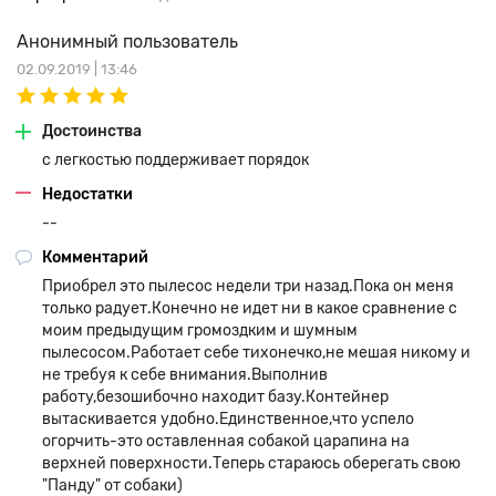
не напугает собаку либо кошку.
Анонимный пользователь
02.09.2019 | 13:46
Достоинства
с легкостью поддерживает порядок
Фильтр тонкой очистки
Недостатки
--
Специальный циклонный элемент фильтрации создает
Комментарий
эффект блокировки собранного мусора. Таким образом,
никакая пыль и аллергены уже не могут проникнуть обратно
Приобрел это пылесос недели три назад.Пока он меня
в окружающую среду. Уровень очистки воздуха максимально
только радует.Конечно не идет ни в какое сравнение с
приближается к 99%.
моим предыдущим громоздким и шумным
пылесосом.Работает себе тихонечко,не мешая никому и
Несколько режимов работы
не требуя к себе внимания.Выполнив
работу,безошибочно находит базу.Контейнер
Предусмотрена возможность выбора определенного
вытаскивается удобно.Единственное,что успело
режима функционирования, в том числе автоматического,
огорчить-это оставленная собакой царапина на
локального, вдоль стен и регулярного. Если выбран
верхней поверхности.Теперь стараюсь оберегать свою
автоматический вариант, гаджет сам оценивает чистоту
"Панду" от собаки)
пола, включаясь по собственному усмотрению.