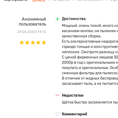
Анонимный
Достоинства
пользователь
Мощный, очень тихий, много н
касанием кнопки, ни пылинки 
29.04.2020 | 13:12
качественная сборка.
Есть альтернативные недороги
гораздо тоньше и конструктивн
неплохие. Смотрите разницу н
С ценой фирменных мешков 300р
2000р в год с оригинальными 
покупать и оригинальные. Особ
сменные фильтры для пылесос
В отличие от модных беспрово
засасывает пыль, а не пытаетс
Недостатки
Щётка быстро загрязняется пыл
Комментарий