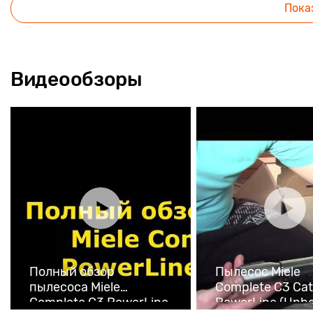
Пока
Видеообзоры
Полный обзор
Пылесос Miele
пылесоса Miele
Complete C3 Cat
Complete C3 PowerLine
PowerLine (Unb