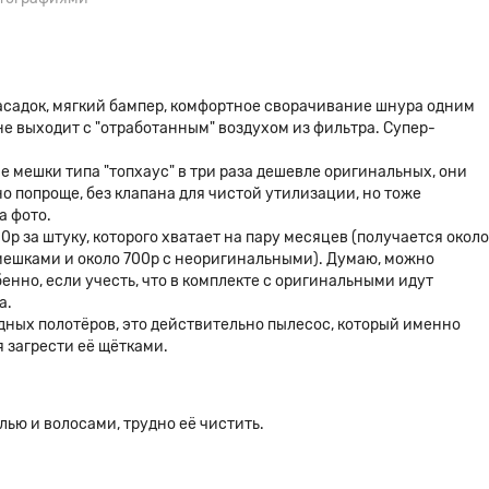
асадок, мягкий бампер, комфортное сворачивание шнура одним
не выходит с "отработанным" воздухом из фильтра. Супер-
е мешки типа "топхаус" в три раза дешевле оригинальных, они
о попроще, без клапана для чистой утилизации, но тоже
а фото.
 за штуку, которого хватает на пару месяцев (получается около
мешками и около 700р с неоригинальными). Думаю, можно
енно, если учесть, что в комплекте с оригинальными идут
а.
дных полотёров, это действительно пылесос, который именно
я загрести её щётками.
ью и волосами, трудно её чистить.