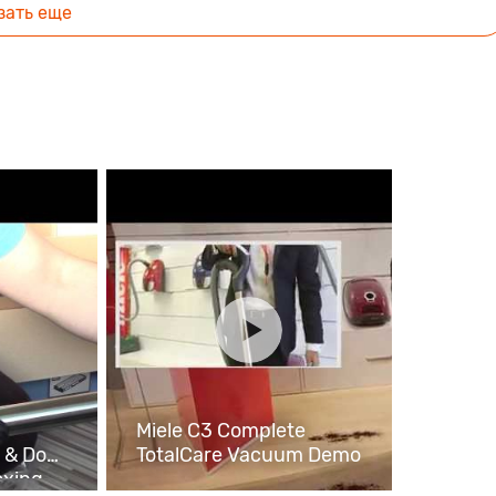
зать еще
Miele C3 Complete
 & Dog
TotalCare Vacuum Demo
oxing