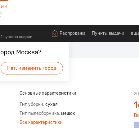
ЗИН
й
м
ещ
Распродажа
Пункты выдачи
612 пунктов выдачи
сосы
город Москва?
асный Манговый
Нет, изменить город
Основные характеристики:
20
1
Тип уборки
сухая
Тип пылесборника
мешок
В
Все характеристики