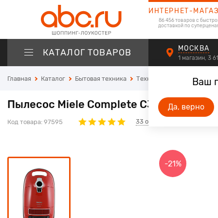
ИНТЕРНЕТ-МАГА
86 456 товаров с быстро
доставкой по суперцена
МОСКВА
КАТАЛОГ ТОВАРОВ
1 магазин, 3 
Главная
Каталог
Бытовая техника
Техника для дома
Пыле
Ваш 
Пылесос Miele Complete C3 SGDA0 Кр
Да, верно
33
отзывов
Код товара:
97595
-21%