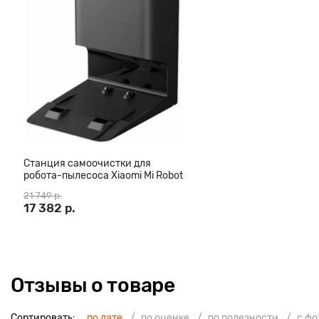
Станция самоочистки для
робота-пылесоса Xiaomi Mi Robot
Vacuum-Mop 2 Ultra
21 749 р.
17 382 р.
Отзывы о товаре
Сортировать:
по дате
по оценке
по полезности
с ф