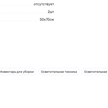
отсутствует
2шт
50х70см
ость ткани 115 гр./кв.м.
Инвентарь для уборки
Осветительная техника
Осветительная