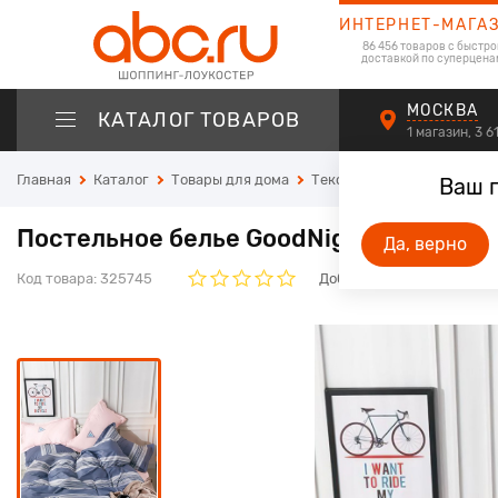
ИНТЕРНЕТ-МАГА
86 456 товаров с быстро
доставкой по суперцена
МОСКВА
КАТАЛОГ ТОВАРОВ
1 магазин, 3 
Главная
Каталог
Товары для дома
Текстиль для дома
Пост
Ваш 
Постельное белье GoodNight Сатин Дел
Да, верно
Код товара:
325745
Добавьте свой отзыв. Он 