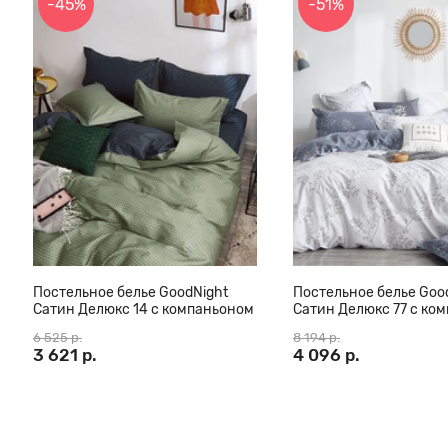
-45%
-51%
Постельное белье GoodNight
Постельное белье Goo
Сатин Делюкс 14 с компаньоном
Сатин Делюкс 77 с ко
(с нав. 50х70)
(с нав. 50х70)
6 525 р.
8 194 р.
3 621 р.
4 096 р.