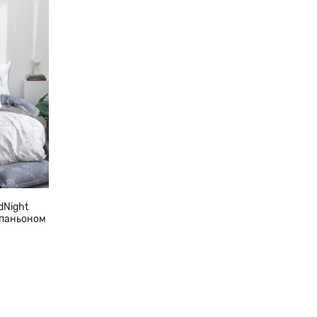
dNight
мпаньоном