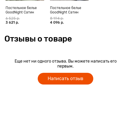
Постельное белье
Постельное белье
GoodNight Сатин
GoodNight Сатин
Делюкс 14 с
Делюкс 77 с
6 525 р.
8 194 р.
компаньоном (с нав.
компаньоном (с нав.
3 621 р.
4 096 р.
50х70)
50х70)
Отзывы о товаре
Еще нет ни одного отзыва. Вы можете написать его
первым.
Написать отзыв