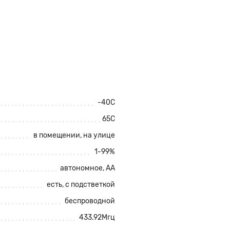
-40С
65С
в помещении, на улице
1-99%
автономное, АА
есть, с подстветкой
беспроводной
433.92Мгц