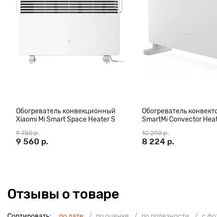
вписывается в любой интерьер.
Обогреватель конвекционный
Обогреватель конвек
Xiaomi Mi Smart Space Heater S
SmartMi Convector Heat
KRDNQ03ZM
DNQZNB05ZM
9 750 р.
10 290 р.
9 560 р.
8 224 р.
Отзывы о товаре
Сортировать:
по дате
по оценке
по полезности
с ф