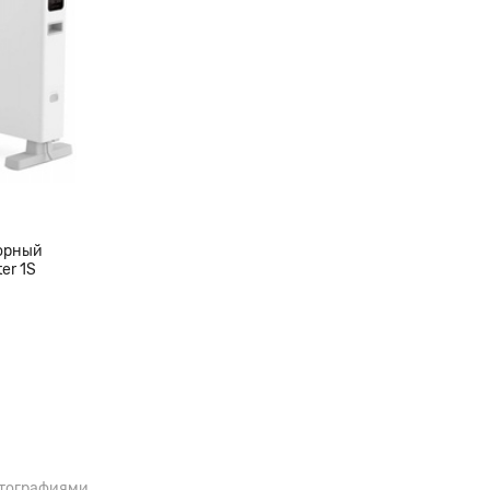
торный
er 1S
отографиями