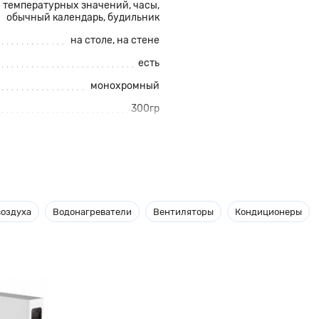
е температурных значений, часы,
обычный календарь, будильник
на столе,
на стене
есть
монохромный
300гр
беспокоится о микроклимате
ками, которые позволяют
воздуха
Водонагреватели
Вентиляторы
Кондиционеры
 но и за ее пределами. Внешний
новной станции. Измерение
MA EWS-800 имеет монохромный
во способно показывать время,
ачестве будильника. Панель
аническими кнопками. Высокая
ом, который гармонично