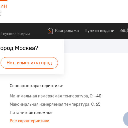
ЗИН
й
м
ещ
Распродажа
Пункты выдачи
612 пунктов выдачи
Домашние метеостанции
город Москва?
Нет, изменить город
Основные характеристики:
Минимальная измеряемая температура, С
-40
Максимальная измеряемая температура, С
65
Питание
автономное
Все характеристики