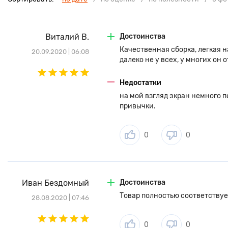
Виталий В.
Достоинства
Качественная сборка, легкая н
20.09.2020 | 06:08
далеко не у всех, у многих он 
Недостатки
на мой взгляд экран немного п
привычки.
0
0
Иван Бездомный
Достоинства
Товар полностью соответству
28.08.2020 | 07:46
0
0