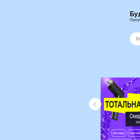
Бу
Полу
Ликвидация