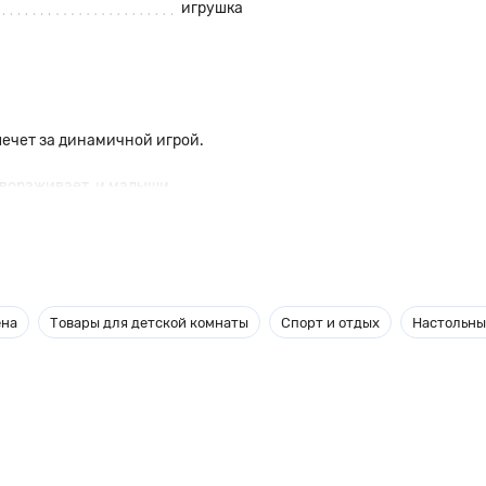
игрушка
лечет за динамичной игрой.
авораживает, и малыши
уска. Резко потянув за
еселый танец. Когда движение
верстие, накрутить на ручке, и
ена
Товары для детской комнаты
Спорт и отдых
Настольны
ординации движений, образного
ева, покрыта экологически