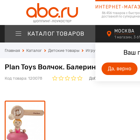
ИНТЕРНЕТ-МАГА
86 456 товаров с быстро
доставкой по суперцена
МОСКВА
КАТАЛОГ ТОВАРОВ
1 магазин, 3 
Главная
Каталог
Детские товары
Игрушки
Игрушки для м
Ваш 
Plan Toys Волчок. Балерина
Да, верно
Код товара:
120078
Добавьте свой отзыв. Он 