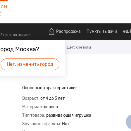
ЗИН
й
м
ещ
Распродажа
Пункты выдачи
612 пунктов выдачи
алышей
Развивающие игрушки
Детские юлы
город Москва?
Нет, изменить город
будет первым.
Основные характеристики:
Возраст
от 4 до 5 лет
Материал
дерево
Тип товара
развивающая игрушка
Звуковые эффекты
Нет