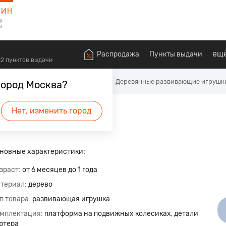
ЗИН
й
м
ещ
Распродажа
Пункты выдачи
612 пунктов выдачи
алышей
Развивающие игрушки
Деревянные развивающие игрушк
город Москва?
Нет, изменить город
будет первым.
новные характеристики:
зраст
от 6 месяцев до 1 года
териал
дерево
п товара
развивающая игрушка
мплектация
платформа на подвижных колесиках, детали
ртера