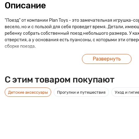
Описание
"Поезд" от компании Plan Toys - это замечательная игрушка-со
весело, но и с пользой для себя проведет время. Детали, име
ребенку собрать собственный поезд небольшого размера. У к
отверстия, а у основания есть пуансоны, с которыми эти отв
сборке поезда.
Развернуть
Игра с конструктором даёт малышу понятия о форме, цвете, ра
учит старательности, сосредоточенности при сборке поезда 
катать его.
C этим товаром покупают
Сортер Поезд полностью изготовлен из натурального материал
отлично обработаны, отшлифованы и безопасны для игры детя
Детские аксессуары
Прогулки и путешествия
Уход и гиги