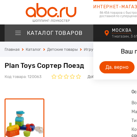
ИНТЕРНЕТ-МАГА
86 456 товаров с быстро
доставкой по суперцена
МОСКВА
КАТАЛОГ ТОВАРОВ
1 магазин, 3 
Главная
Каталог
Детские товары
Игрушки
Игрушки для м
Ваш 
Plan Toys Сортер Поезд
Да, верно
Код товара:
120063
Добавьте свой отзыв. Он 
Ос
Во
Ма
Ти
Ко
со