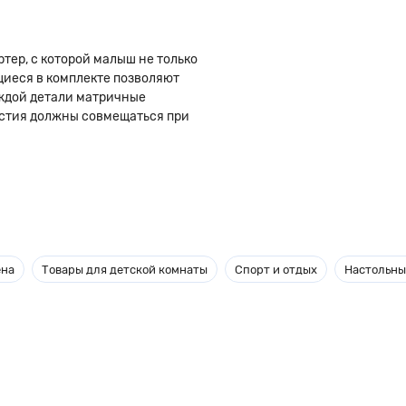
ртер, с которой малыш не только
ющиеся в комплекте позволяют
аждой детали матричные
ерстия должны совмещаться при
звивает мелкую моторику рук,
и развлекает возможностью
а - древесины. Все детали
м.
ена
Товары для детской комнаты
Спорт и отдых
Настольны