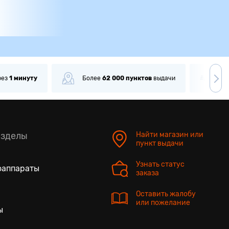
олее
62 000
пунктов
выдачи
Доставка
от 90 мин
азделы
Найти магазин или
пункт выдачи
Узнать статус
оаппараты
заказа
Оставить жалобу
или пожелание
ы