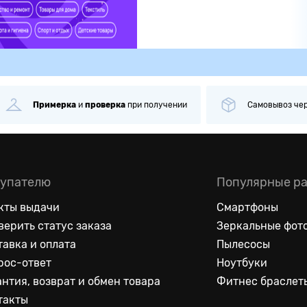
ка
при получении
Самовывоз
через
1 минуту
Б
упателю
Популярные р
кты выдачи
Смартфоны
верить статус заказа
Зеркальные фот
тавка и оплата
Пылесосы
рос-ответ
Ноутбуки
антия, возврат и обмен товара
Фитнес браслет
такты