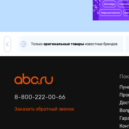
игинальные
товары
известных брендов
Примерка
и
провер
Пок
Пун
Про
8-800-222-00-66
Дос
Заказать обратный звонок
Воп
Гар
Кон