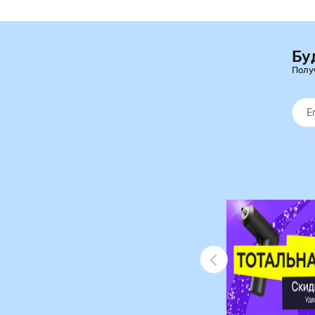
Бу
Полу
Ликвидация