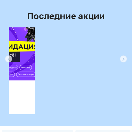
Последние акции
ция