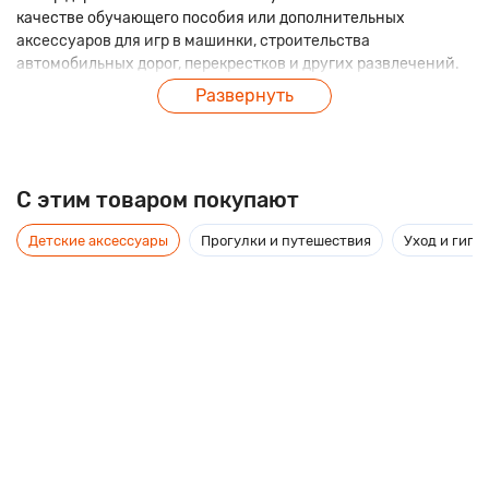
качестве обучающего пособия или дополнительных
аксессуаров для игр в машинки, строительства
автомобильных дорог, перекрестков и других развлечений.
Развернуть
В наборе 13 дорожных знаков и светофор, используя
которые, родители могут наглядно и в игровой форме
продемонстрировать малышу, как работают правила
дорожного движения.
C этим товаром покупают
Размер 1 знака: 2.5 x 2.5 x 7 см.
Детские аксессуары
Прогулки и путешествия
Уход и гиги