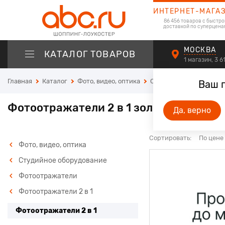
ИНТЕРНЕТ-МАГА
86 456 товаров с быстро
доставкой по суперцена
МОСКВА
КАТАЛОГ ТОВАРОВ
1 магазин, 3 
Главная
Каталог
Фото, видео, оптика
Студийное оборудован
Ваш 
Фотоотражатели 2 в 1 золотые, 60 см
Да, верно
Сортировать:
По цене
Фото, видео, оптика
Студийное оборудование
Фотоотражатели
Фотоотражатели 2 в 1
Фотоотражатели 2 в 1