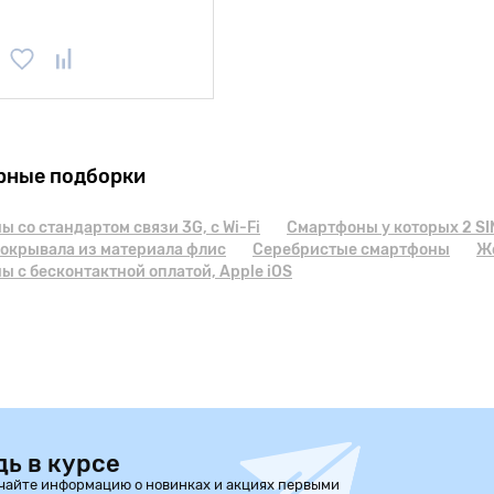
рные подборки
 cо стандартом связи 3G, с Wi-Fi
Смартфоны у которых 2 SI
покрывала из материала флис
Серебристые смартфоны
Ж
 с бесконтактной оплатой, Apple iOS
дь в курсе
чайте информацию о новинках и акциях первыми