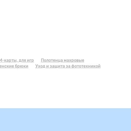
M-карты, для игр
Полотенца махровые
енские брюки
Уход и защита за фототехникой