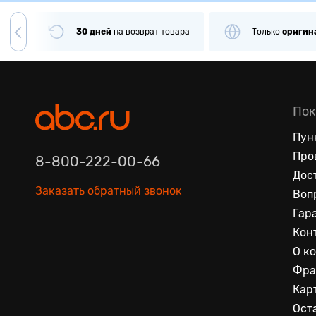
чии
30 дней
на
возврат товара
Только
оригин
Пок
Пун
Про
8-800-222-00-66
Дос
Заказать обратный звонок
Воп
Гар
Кон
О к
Фра
Кар
Ост