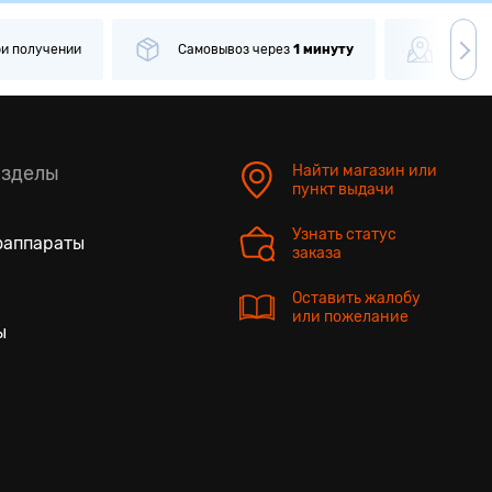
ри получении
Самовывоз
через
1 минуту
Боле
азделы
Найти магазин или
пункт выдачи
Узнать статус
оаппараты
заказа
Оставить жалобу
или пожелание
ы