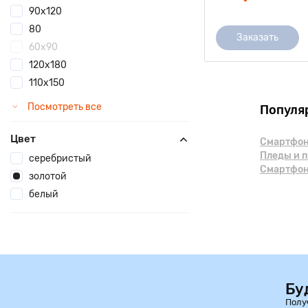
90х120
80
Заказать
60х90
120x180
110х150
Посмотреть все
Популя
Цвет
Смартфоны
Пледы и 
серебристый
Смартфоны
золотой
белый
Бу
Полу