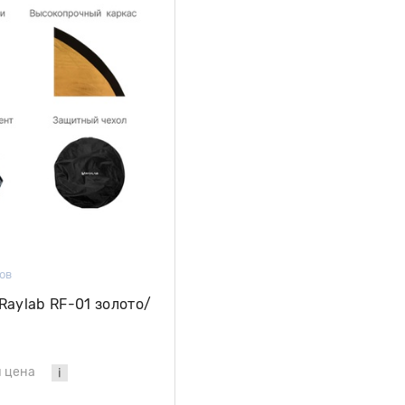
ов
Raylab RF-01 золото/
 цена