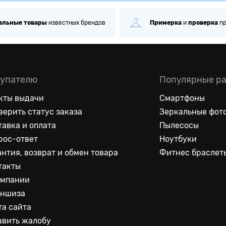
альные
товары
известных брендов
Примерка
и
проверка
п
упателю
Популярные р
кты выдачи
Смартфоны
верить статус заказа
Зеркальные фот
тавка и оплата
Пылесосы
рос-ответ
Ноутбуки
антия, возврат и обмен товара
Фитнес браслет
такты
омпании
ншиза
та сайта
авить жалобу