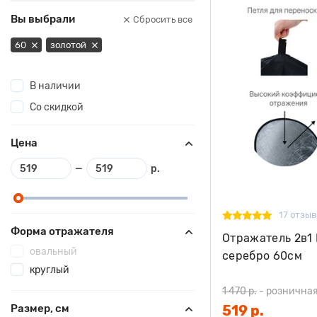
Вы выбрали
Сбросить все
60
золотой
В наличии
Со скидкой
Цена
—
р.
17 отзыв
Форма отражателя
Отражатель 2в1 
овальный
серебро 60см
круглый
1 470 р.
-
розничная
519 р.
Размер, см