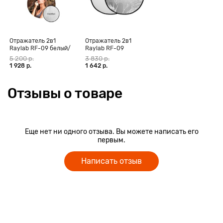
Отражатель 2в1
Отражатель 2в1
Raylab RF-09 белый/
Raylab RF-09
серебристый
серебро/белый
5 200 р.
3 830 р.
120*180см
110*150см
1 928 р.
1 642 р.
Отзывы о товаре
Еще нет ни одного отзыва. Вы можете написать его
первым.
Написать отзыв