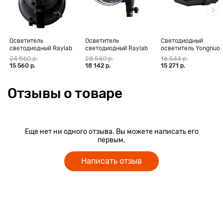
Осветитель
Осветитель
Светодиодный
светодиодный Raylab
светодиодный Raylab
осветитель Yongnuo
RL-60 Sunlight 3200-
RL-100 Sunlight 2700-
YNLUX100 3200-
24 860 р.
28 540 р.
16 544 р.
6500K
6500K с сумкой
5600K
15 560 р.
18 142 р.
15 271 р.
Отзывы о товаре
Еще нет ни одного отзыва. Вы можете написать его
первым.
Написать отзыв