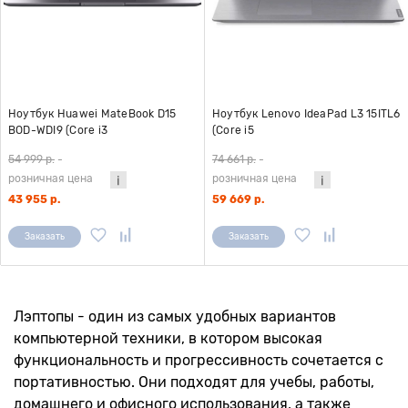
Ноутбук Huawei MateBook D15
Ноутбук Lenovo IdeaPad L3 15ITL6
BOD-WDI9 (Core i3
(Core i5
1115G4/8Gb/SSD256Gb/Intel
1135G7/8Gb/SSD256Gb/Intel Iris Xe
54 999 р.
-
74 661 р.
-
Graphics/15.6"/1920x1080/W)
graphics/15.6"/1920x1080/noOS)
розничная цена
розничная цена
серый
серый
43 955 р.
59 669 р.
Заказать
Заказать
Лэптопы - один из самых удобных вариантов
компьютерной техники, в котором высокая
функциональность и прогрессивность сочетается с
портативностью. Они подходят для учебы, работы,
домашнего и офисного использования, а также