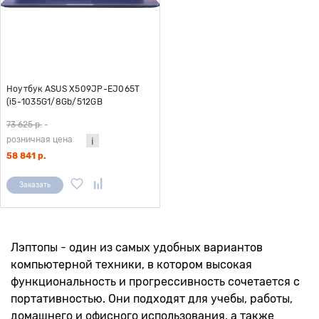
Ноутбук ASUS X509JP-EJ065T
(i5-1035G1/8Gb/512GB
SSD/15.6/1920x1080/GeForce MX
73 625 р.
-
330 2Gb/Windows 10) синий
розничная цена
58 841 р.
Заказать
Лэптопы - один из самых удобных вариантов
компьютерной техники, в котором высокая
функциональность и прогрессивность сочетается с
портативностью. Они подходят для учебы, работы,
домашнего и офисного использования, а также