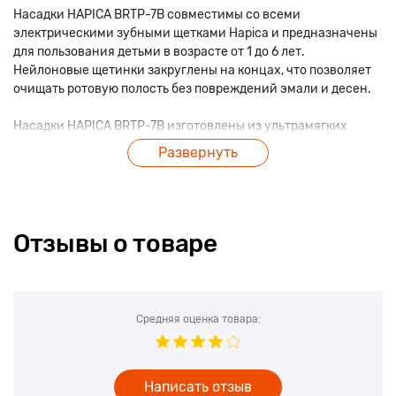
Насадки HAPICA BRTP-7В совместимы со всеми
электрическими зубными щетками Hapica и предназначены
для пользования детьми в возрасте от 1 до 6 лет.
Нейлоновые щетинки закруглены на концах, что позволяет
очищать ротовую полость без повреждений эмали и десен.
Насадки HAPICA BRTP-7В изготовлены из ультрамягких
нейлоновых щетинок, не причиняющих дискомфорта при
Развернуть
чистке, массирующих десна без повреждений. Все щетинки
одинаковой длины.
Всего разработаны 6 типов насадок, которые, благодаря
Отзывы о товаре
универсальному креплению, подходят ко всем щеткам
Hapica.
Средняя оценка товара:
Написать отзыв