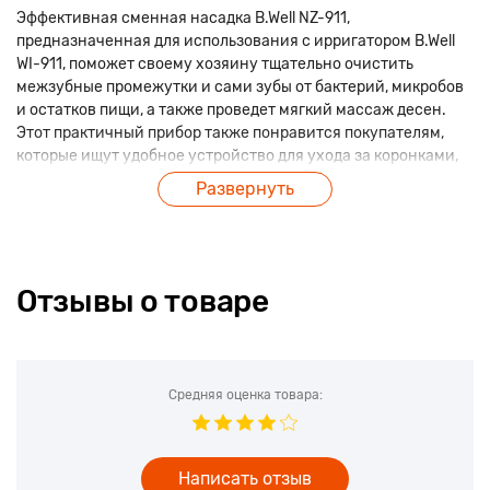
Эффективная сменная насадка B.Well NZ-911,
предназначенная для использования с ирригатором B.Well
WI-911, поможет своему хозяину тщательно очистить
межзубные промежутки и сами зубы от бактерий, микробов
и остатков пищи, а также проведет мягкий массаж десен.
Этот практичный прибор также понравится покупателям,
которые ищут удобное устройство для ухода за коронками,
брекет-системами и зубными протезами.
Развернуть
Применение ирригатора с B.Well NZ-911 значительно
упрощает процесс ухода за полостью рта дома и во время
путешествий, а также является действенной профилактикой
пародонтоза и кариеса. В один комплект входят две насадки
Отзывы о товаре
из качественного белого пластика с цветными полосками в
нижней части. Рекомендуемый срок службы одной насадки
составляет 6 месяцев.
Средняя оценка товара:
Написать отзыв