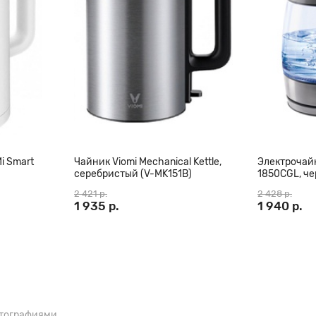
i Smart
Чайник Viomi Mechanical Kettle,
Электрочайн
серебристый (V-MK151B)
1850CGL, ч
2 421 р.
2 428 р.
1 935 р.
1 940 р.
отографиями