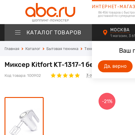
ИНТЕРНЕТ-МАГА
86 456 товаров с быстро
доставкой по суперцена
МОСКВА
КАТАЛОГ ТОВАРОВ
1 магазин, 3 
Главная
Каталог
Бытовая техника
Техника для кухни
Микс
Ваш 
Миксер Kitfort KT-1317-1 белый
Да, верно
3
отзывов
Код товара:
100902
-21%