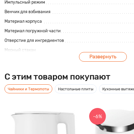
Импульсный режим
Венчик для взбивания
Материал корпуса
Материал погружной части
Отверстие для ингредиентов
Мерный стакан
Развернуть
Описание
C этим товаром покупают
Ручной миксер Kitfort КТ-1317 предназначен для смешивания 
Чайники и Термопоты
Настольные плиты
Кухонные вытяж
взбивания яичных белков и сливок, замеса некрутого теста, 
пюре, соусов, кремов, муссов, омлетов и других блюд.
Миксер может работать на 5 различных скоростях и оснащен 
включающей максимальную скорость. В комплекте идут насад
-6%