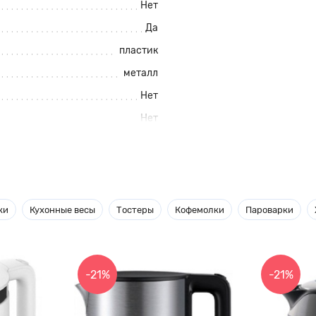
Нет
Да
пластик
металл
Нет
Нет
различных ингредиентов,
ки
Кухонные весы
Тостеры
Кофемолки
Пароварки
приготовления картофельного
кнопкой включения турборежима,
ки для взбивания и смешивания.
-21%
-21%