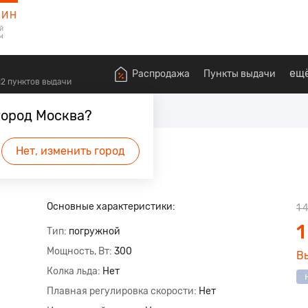
ЗИН
й
м
ещ
Распродажа
Пункты выдачи
612 пунктов выдачи
еры, Блендеры и измельчители
город Москва?
Нет, изменить город
Основные характеристики:
1 
1
Тип
погружной
Мощность, Вт
300
В
Колка льда
Нет
Плавная регулировка скорости
Нет