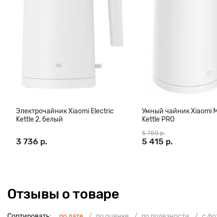
Электрочайник Xiaomi Electric
Умный чайник Xiaomi M
Kettle 2, белый
Kettle PRO
5 750 р.
3 736 р.
5 415 р.
Отзывы о товаре
Сортировать:
по дате
по оценке
по полезности
с ф