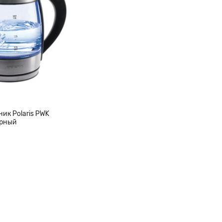
ик Polaris PWK
ерный