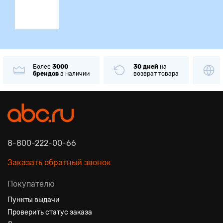
лее
3000
30 дней
на
Только
ориги
ендов
в наличии
возврат товара
товары
извес
8-800-222-00-66
Заказать обратный звонок
Покупателю
Пункты выдачи
Проверить статус заказа