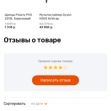
Щипцы Polaris PHS
Мультистайлер Dyson
2511K, Бирюзовый
HS05 AirWrap
Complete Long,
1 649 р.
62 375 р.
фуксия (CN)
1 318 р.
49 850 р.
Отзывы о товаре
Средняя оценка товара:
Написать отзыв
Сортировать:
по дате