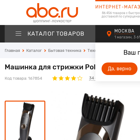
ИНТЕРНЕТ-МАГА
86 456 товаров с быстро
доставкой по суперцена
МОСКВА
КАТАЛОГ ТОВАРОВ
1 магазин, 3 
Главная
Каталог
Бытовая техника
Техника для красоты и зд
Ваш 
Машинка для стрижки Polaris PHC 060
Да, верно
34
отзывов
Код товара:
167854