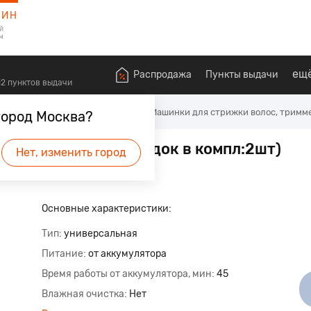
ЗИН
й
м
ещ
Распродажа
Пункты выдачи
612 пунктов выдачи
оровья
Для бритья и стрижки
Машинки для стрижки волос, тримм
город Москва?
2RC антрацит (насадок в компл:2шт)
Нет, изменить город
Основные характеристики:
Тип
универсальная
Питание
от аккумулятора
Время работы от аккумулятора, мин
45
Влажная очистка
Нет