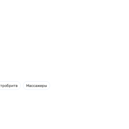
ктробритв
Массажеры