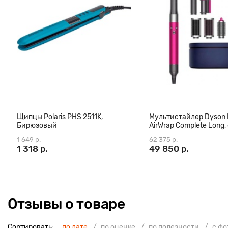
регулируется. Вы можете настроить ее в широком диапазоне от
ней.
Щипцы Polaris PHS 2511K,
Мультистайлер Dyson
Бирюзовый
AirWrap Complete Long,
(CN)
1 649 р.
62 375 р.
1 318 р.
49 850 р.
Отзывы о товаре
Сортировать:
по дате
по оценке
по полезности
с ф