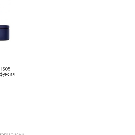
 0,8мм без насадки до 24мм с
 HS05
 фуксия
отографиями