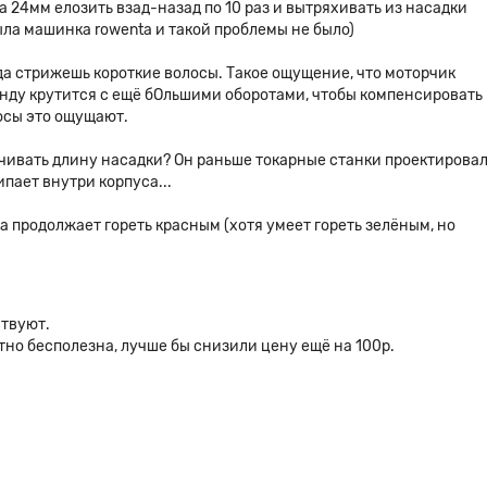
 24мм елозить взад-назад по 10 раз и вытряхивать из насадки
ыла машинка rowenta и такой проблемы не было)
да стрижешь короткие волосы. Такое ощущение, что моторчик
унду крутится с ещё бОльшими оборотами, чтобы компенсировать
осы это ощущают.
чивать длину насадки? Он раньше токарные станки проектирова
ипает внутри корпуса...
а продолжает гореть красным (хотя умеет гореть зелёным, но
ствуют.
тно бесполезна, лучше бы снизили цену ещё на 100р.