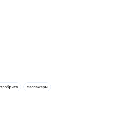
ктробритв
Массажеры