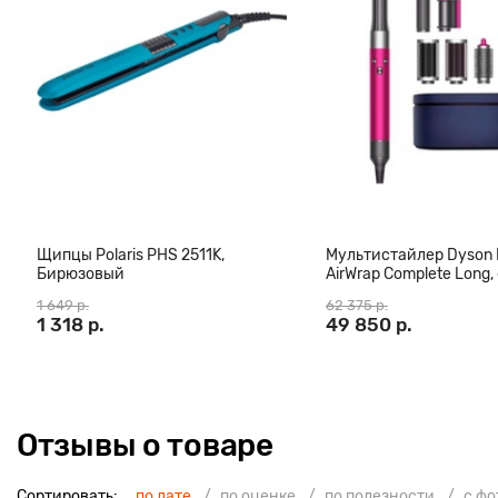
волос оснащена надежным и высокомощным мотором ProMotor,
увеличивает скорость стрижки. Также устройство оснащено 
автоматически увеличивает скорость работы прибора, позвол
результата при подравнивании густых волос.
Щипцы Polaris PHS 2511K,
Мультистайлер Dyson
Бирюзовый
AirWrap Complete Long,
(CN)
1 649 р.
62 375 р.
1 318 р.
49 850 р.
Отзывы о товаре
Сортировать:
по дате
по оценке
по полезности
с ф