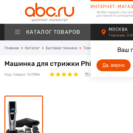
ИНТЕРНЕТ-МАГА
86 456 товаров с быстро
доставкой по суперцена
МОСКВА
КАТАЛОГ ТОВАРОВ
1 магазин, 3 
Главная
Каталог
Бытовая техника
Техника для красоты и зд
Ваш 
Машинка для стрижки Philips HC9490/
Да, верно
15
отзывов
Код товара:
167886