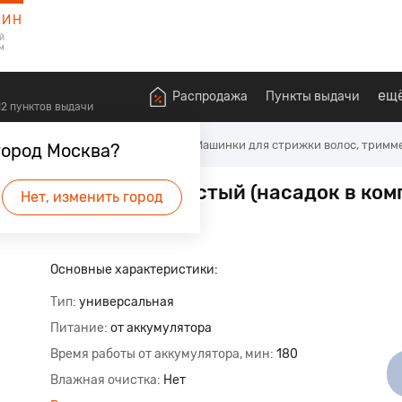
ЗИН
й
м
ещ
Распродажа
Пункты выдачи
612 пунктов выдачи
оровья
Для бритья и стрижки
Машинки для стрижки волос, тримм
город Москва?
15 черный/серебристый (насадок в ком
Нет, изменить город
Основные характеристики:
Тип
универсальная
Питание
от аккумулятора
Время работы от аккумулятора, мин
180
Влажная очистка
Нет