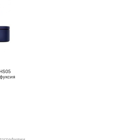
 который значительно
турборежимом, который
яя добиться идеального
 HS05
 фуксия
отографиями