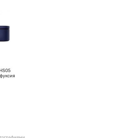
ктные размеры, она маневренна,
 HS05
 фуксия
отографиями