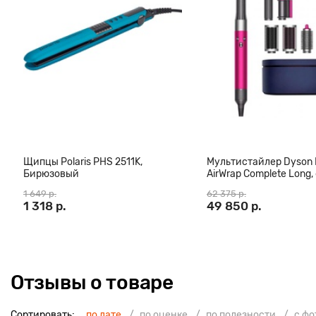
также имеется щетка для очистки лезвий. Модель имеет компа
проста в использовании и удобно будет лежать в руке.
Щипцы Polaris PHS 2511K,
Мультистайлер Dyson
Бирюзовый
AirWrap Complete Long,
(CN)
1 649 р.
62 375 р.
1 318 р.
49 850 р.
Отзывы о товаре
Сортировать:
по дате
по оценке
по полезности
с ф