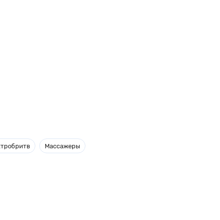
ктробритв
Массажеры