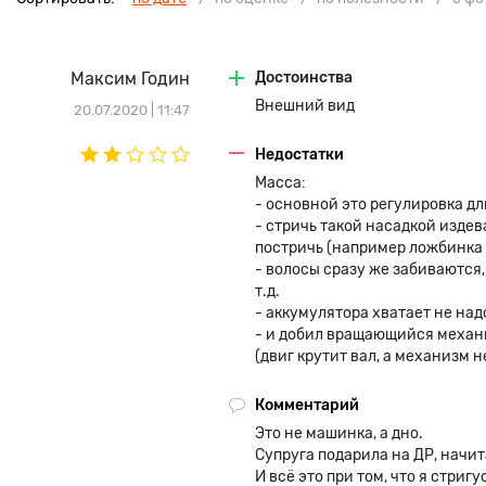
Максим Годин
Достоинства
Внешний вид
20.07.2020 | 11:47
Недостатки
Масса:
- основной это регулировка дл
- стричь такой насадкой изде
постричь (например ложбинка 
- волосы сразу же забиваются,
т.д.
- аккумулятора хватает не над
- и добил вращающийся механи
(двиг крутит вал, а механизм 
Комментарий
Это не машинка, а дно.
Супруга подарила на ДР, начит
И всё это при том, что я стри