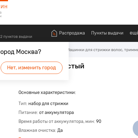
ЗИН
й
м
ещ
Распродажа
Пункты выдачи
612 пунктов выдачи
оровья
Для бритья и стрижки
Машинки для стрижки волос, тримм
город Москва?
/15 черный/серебристый
Нет, изменить город
Основные характеристики:
Тип
набор для стрижки
Питание
от аккумулятора
Время работы от аккумулятора, мин
90
Влажная очистка
Да