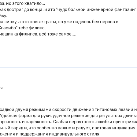
а, но этого хватило...
ак достриг до конца, и это "чудо больной инженерной фантазии"
йку.
шинку, а это новые траты, но уже надеюсь без нервов в
пасибо" тебе филипс.
 машинка филипса, всё тоже самое....
ия
садкой двумя режимами скорости движения титановых лезвий 
Удобная форма для руки, удачное решение для регулятора длины
прочность и надёжность. Слабая вероятность ошибки при стриж
ный заряд и, что особенно важно и радует, световая индикация.
ражения и поддержания индивидуального стиля.