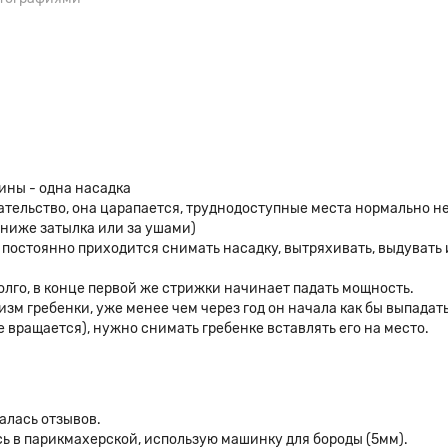
ины - одна насадка
вательство, она царапается, труднодоступные места нормально н
ниже затылка или за ушами)
 постоянно приходится снимать насадку, вытряхивать, выдувать 
олго, в конце первой же стрижки начинает падать мощность.
зм гребенки, уже менее чем через год он начала как бы выпадат
не вращается), нужно снимать гребенке вставлять его на место.
алась отзывов.
гусь в парикмахерской, использую машинку для бороды (5мм).