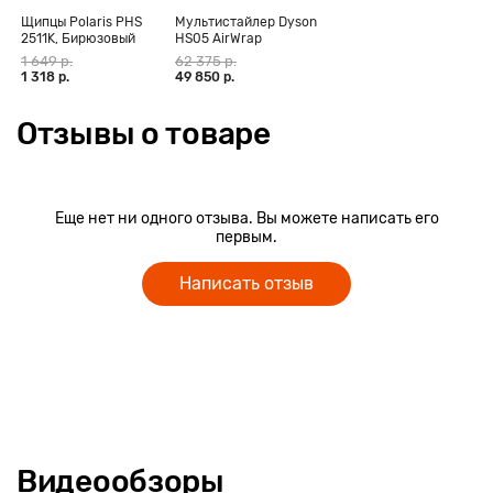
помощью регулятора можно изменять длину стрижки от 0,8
Щипцы Polaris PHS
Мультистайлер Dyson
до 14 мм. Для удобства хранения и перевозки имеется
2511K, Бирюзовый
HS05 AirWrap
чехол.
Complete Long,
1 649 р.
62 375 р.
фуксия (CN)
1 318 р.
49 850 р.
Отзывы о товаре
Еще нет ни одного отзыва. Вы можете написать его
первым.
Написать отзыв
Видеообзоры