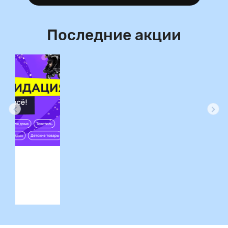
Последние акции
ция