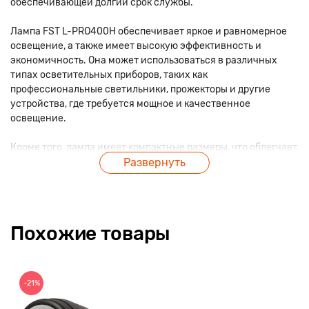
обеспечивающей долгий срок службы.
Лампа FST L-PRO400H обеспечивает яркое и равномерное
освещение, а также имеет высокую эффективность и
экономичность. Она может использоваться в различных
типах осветительных приборов, таких как
профессиональные светильники, прожекторы и другие
устройства, где требуется мощное и качественное
освещение.
Кроме того, лампа имеет компактные размеры, что облегчает
ее установку и замену. Благодаря своим характеристикам и
Развернуть
надежности, лампа FST L-PRO400H является популярным
выбором среди профессионалов в области освещения.
Производитель: FST
Похожие товары
Тип лампы: Импульсная
Мощность, Дж: 400
Цветовая температура, К: 5600
Разброс цветовой температуры, К: 100
-21%