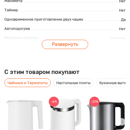
Манометр
Нет
Таймер
Нет
Одновременное приготовление двух чашек
Да
Автоподогрев
Нет
Материал корпуса
пластик
Развернуть
Автоотключение
Да
Регулировка температуры кофе
Да
C этим товаром покупают
Описание
Чайники и Термопоты
Настольные плиты
Кухонные вытяж
Автоматическая кофемашина Philips HD8826/09 серии 3100
с классическим капучинатором позволит приготовить
-6%
-21%
деликатную молочную пену для вашего кофе. Удобный
дисплей делает управление интуитивным и простым, даже
если вы никогда не пользовались кофемашиной раньше!
Компактный корпус в сочетании с вместительными
контейнерами для воды и кофейных зерен идеально