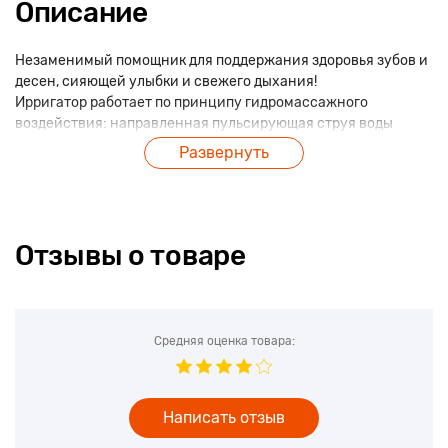
Описание
Незаменимый помощник для поддержания здоровья зубов и
десен, сияющей улыбки и свежего дыхания!
Ирригатор работает по принципу гидромассажного
воздействия: направленная пульсирующая струя воды
обеспечивает глубокую очистку в местах, недоступных для
Развернуть
зубной щетки, а также бережно укрепляет десны. Ирригация
полости рта - полезная, эффективная и приятная процедура,
рекомендуемая стоматологами для ежедневной гигиены
зубов и десен.
Отзывы о товаре
Технология СМАРТ-НИТЬ делает ирригатор Jetpik лучшим
решением для домашней гигиены полости рта.
Технология смарт-нить объединяет силу водной струи и
проникающие способности пульсирующей зубной нити
Средняя оценка товара:
(флосса). За счет механического трения флосса
микрочастицы пищи и бактериальный налет легко
удаляются как с открытых поверхностей зубов, так и из
Написать отзыв
труднодоступных мест:
• вокруг брекетов;