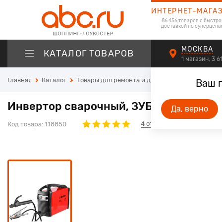
ИНТЕРНЕТ-МАГА
86 456 товаров с быстро
доставкой по суперцена
МОСКВА
КАТАЛОГ ТОВАРОВ
1 магазин, 3 
Главная
Каталог
Товары для ремонта и дачи
Сварочное обор
Ваш 
Инвертор сварочный, ЗУБР ЗАС-190, 2
Да, верно
4
отзывов
Код товара:
118850