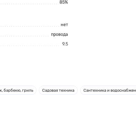
85%
нет
провода
9.5
, барбекю, гриль
Садовая техника
Сантехника и водоснабже
гией IGBT