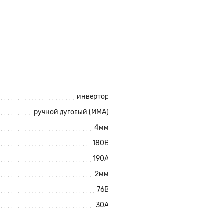
инвертор
ручной дуговый (ММА)
4мм
180В
190А
2мм
76В
30А