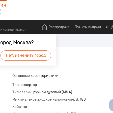
ЗИН
й
м
ещ
Распродажа
Пункты выдачи
612 пунктов выдачи
удование
Сварочные аппараты
город Москва?
20 В
Нет, изменить город
Основные характеристики:
Тип
инвертор
Тип сварки
ручной дуговый (ММА)
Минимальное входное напряжение, В
180
Кейс
нет