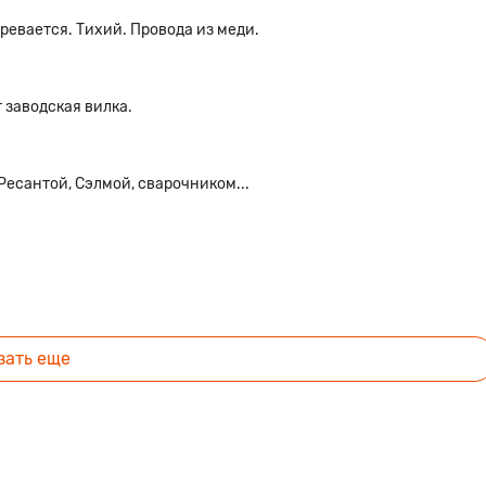
гревается. Тихий. Провода из меди.
 заводская вилка.
Ресантой, Сэлмой, сварочником...
зать еще