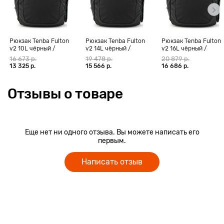
путешествий. Вы можете носить свой компактный штатив,
такой как ваш любимый Joby Gorillapod, с помощью бокового
ремня, а мягкие плечевые ремни вместе с регулируемыми
нагрудными ремнями обеспечивают максимальный
Рюкзак Tenba Fulton
Рюкзак Tenba Fulton
Рюкзак Tenba Fulton
комфорт при переноске и распределение веса.
v2 10L чёрный /
v2 14L чёрный /
v2 16L чёрный /
Вся внешняя ткань обработана, чтобы сделать сумку
камуфляж All WR
камуфляж All WR
камуфляж All WR
16 673 р.
19 478 р.
20 879 р.
водоотталкивающей, которая может быть дополнительно
13 325 р.
15 566 р.
16 686 р.
усилена входящим в комплект дождевиком в случае
неблагоприятных погодных условий.
Отзывы о товаре
Еще нет ни одного отзыва. Вы можете написать его
первым.
Написать отзыв