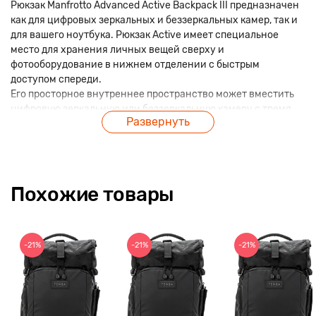
Рюкзак Manfrotto Advanced Active Backpack III предназначен
как для цифровых зеркальных и беззеркальных камер, так и
для вашего ноутбука. Рюкзак Active имеет специальное
место для хранения личных вещей сверху и
фотооборудование в нижнем отделении с быстрым
доступом спереди.
Его просторное внутреннее пространство может вместить
цифровую зеркальную или беззеркальную камеру с тремя
Развернуть
объективами .
Мягкое отделение для камеры оснащено совершенно новой
системой защиты Manfrotto M-Guard™, которая изготовлена ​​
из специальной пены EVA высокой плотности, которая
Похожие товары
обеспечивает исключительную амортизацию со
сверхтонким профилем. В верхнем отделении также
достаточно места для личных вещей, в том числе отделение
для ноутбука, в которое помещается ноутбук с диагональю
-21%
-21%
-21%
до 14 дюймов .
Эта сумка предлагает исключительную универсальность.
После снятия защитных перегородок верхнее и нижнее
отделения можно соединить и превратить в рюкзак для