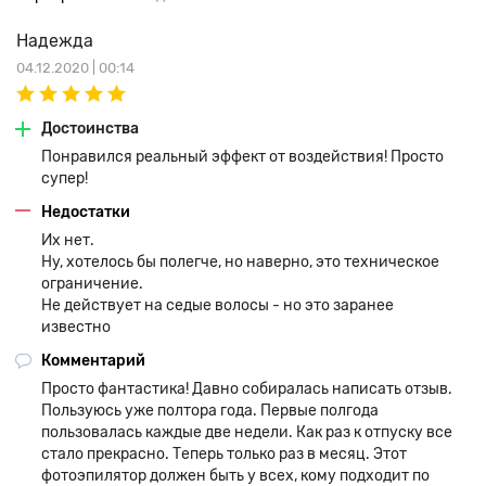
Надежда
Насадки
04.12.2020 | 00:14
Перед использованием эпилятора BRI956, нужно учесть
обрабатываемую зону и подобрать подходящий аксессуар.
Достоинства
Устройство имеет четыре насадки:
Понравился реальный эффект от воздействия! Просто
Для тела с изогнутой формой.
супер!
Плоскую, подходящую для лица.
Недостатки
Изогнутую для области подмышек.
Их нет.
Ну, хотелось бы полегче, но наверно, это техническое
Для зоны бикини.
ограничение.
Разница этих элементов заключается в форме и размере
Не действует на седые волосы - но это заранее
окна.
известно
Принцип работы фотоэпилятора
Комментарий
Philips BRI956
Просто фантастика! Давно собиралась написать отзыв.
Пользуюсь уже полтора года. Первые полгода
пользовалась каждые две недели. Как раз к отпуску все
Функционирует аппарат по принципу технологии Intensive
стало прекрасно. Теперь только раз в месяц. Этот
Pulsed Light. Это инновационная система, основанная на
возможности светового потока влиять на пигмент волос.
фотоэпилятор должен быть у всех, кому подходит по