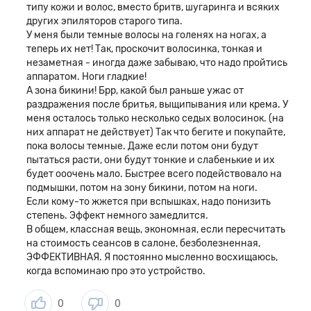
Таким образом, меланин поглощает свет, энергия которой
типу кожи и волос, вместо бритв, шугаринга и всяких
переходит в тепловую. Волосяные луковицы нагреваются,
других эпиляторов старого типа.
после чего волосы выпадают естественным путем.
У меня были темные волосы на голенях на ногах, а
теперь их нет! Так, проскочит волосинка, тонкая и
Модель дополнена специальным датчиком, который
незаметная - иногда даже забываю, что надо пройтись
определяет тон кожи. Эта процедура выполняется
аппаратом. Ноги гладкие!
автоматически, а сам датчик функционирует, как перед
А зона бикини! Брр, какой был раньше ужас от
работой, так и во время. Сенсор не срабатывает, если
раздражения после бритья, выщипывания или крема. У
прибор прилегает к телу неплотно.
меня осталось только несколько седых волосинок. (на
Приложение
них аппарат не действует) Так что бегите и покупайте,
пока волосы темные. Даже если потом они будут
Пользователь может скачать приложение на русском языке
пытаться расти, они будут тонкие и слабенькие и их
на смартфон через App Store или Google Play. Оно
будет ооочень мало. Быстрее всего подействовало на
запоминает дату, когда проводилась эпиляция, и
подмышки, потом на зону бикини, потом на ноги.
высчитывает, когда нужно провести следующую процедуру.
Если кому-то жжется при вспышках, надо понизить
Программа интуитивно-понятная и простая. Здесь можно
степень. Эффект немного замедлится.
увидеть не только расписание, но и советы по
В общем, классная вещь, экономная, если пересчитать
эксплуатации.
на стоимость сеансов в салоне, безболезненная,
ЭФФЕКТИВНАЯ. Я постоянно мысленно восхищаюсь,
когда вспоминаю про это устройство.
0
0