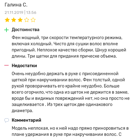
Галина С.
21.11.2019 | 13:56
Достоинства
Фен мощный, три скорости температурного режима,
включая холодный. Чисто для сушки волос вполне
пригодный. Неплохое качество сборки. Шнур хорошей
длины. Три щетки для придания прическе объема.
Недостатки
Очень неудобно держать в руке с присоединенной
щеткой при накручивании волос. Фен толстый, одной
рукой проворачивать его крайне неудобно. Больше
всего огорчило, что одна из щеток не держится в замке,
вроде бы и видимых повреждений нет, но она просто не
защелкивается . Из трех щеток две одинакового
диаметра.
Комментарий
Модель неплохая, но к ней надо прямо приноровиться в
плане удержания в руке при накручивании волос. С