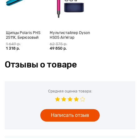
подвешивания прибора.
Щипцы Polaris PHS
Мультистайлер Dyson
2511K, Бирюзовый
HS05 AirWrap
Complete Long,
1 649 р.
62 375 р.
фуксия (CN)
1 318 р.
49 850 р.
Отзывы о товаре
Средняя оценка товара:
Написать отзыв