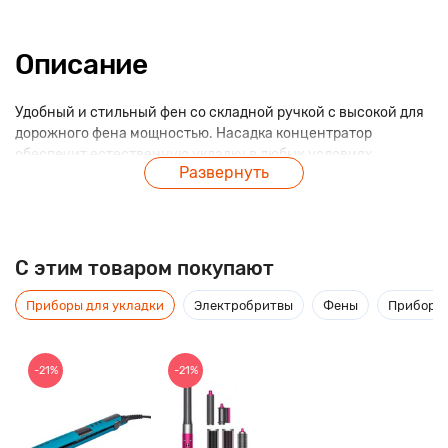
Описание
Удобный и стильный фен со складной ручкой с высокой для
дорожного фена мощностью. Насадка концентратор
обеспечит естественную укладку в любых условиях.
Развернуть
Оптимален для поездок и доставляет удовольствие от
использования.
C этим товаром покупают
Приборы для укладки
Электробритвы
Фены
Приборы 
-21%
-21%