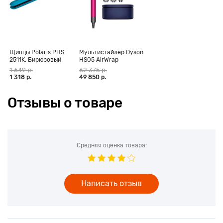
Щипцы Polaris PHS
Мультистайлер Dyson
2511K, Бирюзовый
HS05 AirWrap
Complete Long,
1 649 р.
62 375 р.
фуксия (CN)
1 318 р.
49 850 р.
Отзывы о товаре
Средняя оценка товара:
Написать отзыв