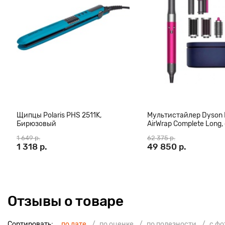
Щипцы Polaris PHS 2511K,
Мультистайлер Dyson
Бирюзовый
AirWrap Complete Long,
(CN)
1 649 р.
62 375 р.
1 318 р.
49 850 р.
Отзывы о товаре
Сортировать:
по дате
по оценке
по полезности
с ф