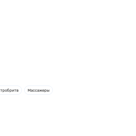
ктробритв
Массажеры