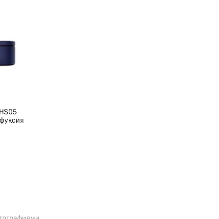
 HS05
 фуксия
отографиями