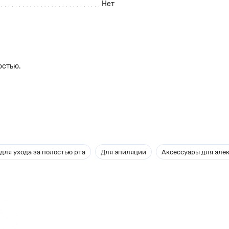
Нет
остью.
для ухода за полостью рта
Для эпиляции
Аксессуары для эле