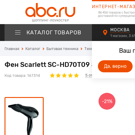
ИНТЕРНЕТ-МАГА
86 456 товаров с быстро
доставкой по суперцена
МОСКВА
КАТАЛОГ ТОВАРОВ
1 магазин, 3 
Главная
Каталог
Бытовая техника
Техника для красоты и зд
Ваш 
Фен Scarlett SC-HD70T09 850Вт черн
Да, верно
5
отзывов
Код товара:
167314
-21%