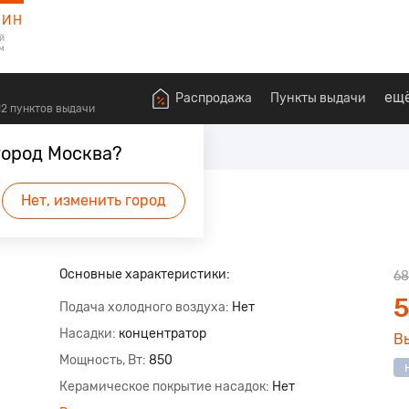
ЗИН
й
м
ещ
Распродажа
Пункты выдачи
612 пунктов выдачи
оровья
Фены
город Москва?
ый
Нет, изменить город
Основные характеристики:
68
5
Подача холодного воздуха
Нет
Насадки
концентратор
В
Мощность, Вт
850
Керамическое покрытие насадок
Нет