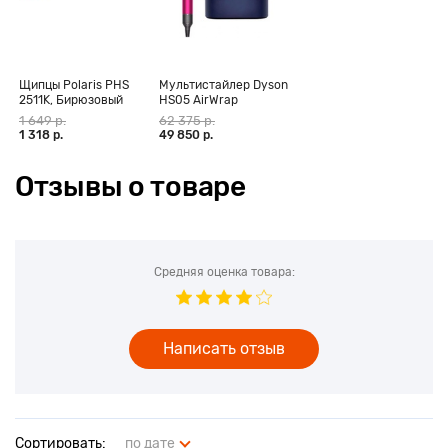
Щипцы Polaris PHS
Мультистайлер Dyson
2511K, Бирюзовый
HS05 AirWrap
Complete Long,
1 649 р.
62 375 р.
фуксия (CN)
1 318 р.
49 850 р.
Отзывы о товаре
Средняя оценка товара:
Написать отзыв
Сортировать:
по дате