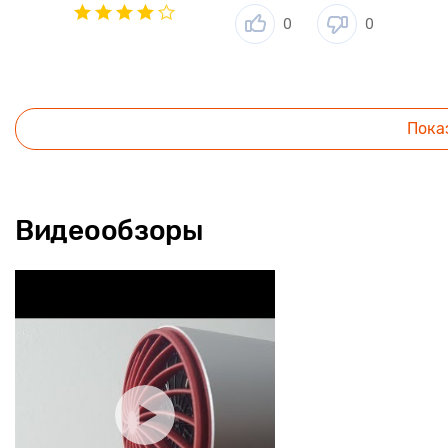
исключает случаи сечения кончиков.
0
0
Лучшая забота о здоровье собственных локонов.
Плавная регулировка в одно нажатие
Прибор предоставляет в распоряжение пользователя три авт
Пока
режимов, которые оптимальны и абсолютно безопасны для локо
можно использовать именно те параметры, которые нужны.
Видеообзоры
Контроль и безопасность