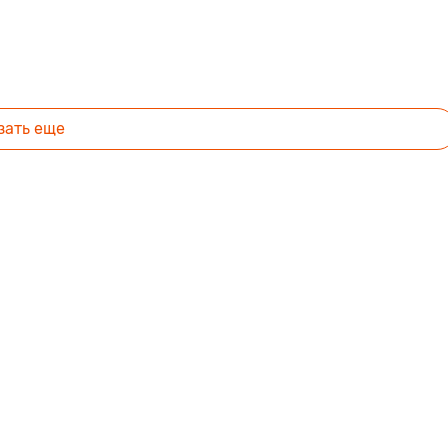
оматических температурных
зать еще
нов. Теперь для разных задач