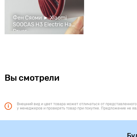
Чтобы защитить шевелюру от повреждающего воздействия чрез
девайс использует высокоточную систему температурного кон
Фен Сяоми ► Xiaomi
даже самые незначительные, отклонения от установленных п
SOOCAS H3 Electric Hair
пересушивания.
Dryer
Двунаправленная защита от ожогов
На части выходного отверстия предусмотрительно располага
распределительный слой. Он исключает случаи прямого перехо
части корпуса, поэтому даже при прямом контакте с аппаратом
защищены от ожогов. Превосходная предусмотрительность.
Вы смотрели
Внешний вид и цвет товара может отличаться от представленного
у менеджеров и проверять товар при покупке. Предложение не яв
Бу