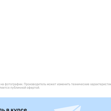
мерно перегретого воздуха,
троля. Она улавливает любые,
араметров, защищая волосы от
ется специальный
да тепла на сопло и другие
 волосы и кожа рук будут
 на фотографии. Производитель может изменить технические характеристик
ляется публичной офертой.
дь в курсе