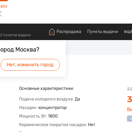
ЗИН
й
м
ещ
Распродажа
Пункты выдачи
612 пунктов выдачи
оровья
Фены
город Москва?
ir Dryer
Нет, изменить город
Основные характеристики:
3 
3
Подача холодного воздуха
Да
Насадки
концентратор
В
Мощность, Вт
1800
Керамическое покрытие насадок
Нет