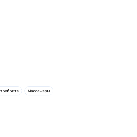
ктробритв
Массажеры