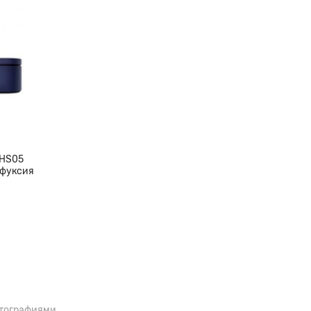
м, а также создает условия, при
пературу, защищая шевелюру.
 HS05
 фуксия
 для управления
ионная схема создания и
отографиями