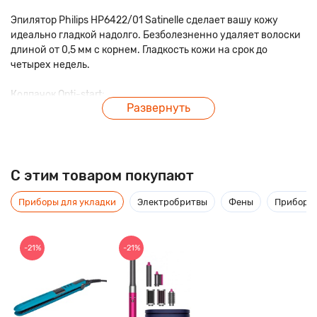
Эпилятор Philips HP6422/01 Satinelle сделает вашу кожу
идеально гладкой надолго. Безболезненно удаляет волоски
длиной от 0,5 мм с корнем. Гладкость кожи на срок до
четырех недель.
Колпачок Opti-start:
Развернуть
Эта насадка обеспечивает оптимальный контакт с кожей и
успокаивает ее перед проведением эпиляции. С помощью
насадки вы сможете разместить эпилятор под оптимальным
углом к коже для эффективного и мягкого удаления волос.
C этим товаром покупают
Эпилирующие диски для бережной эпиляции:
Эпилирующие диски для бережной эпиляции удаляют
Приборы для укладки
Электробритвы
Фены
Приборы 
волосы без неприятных ощущений на коже.
Уникальные эпилирующие диски:
-21%
-21%
Уникальные эпилирующие диски удаляют волоски длиной от
0,5 мм.
Два режима скорости: