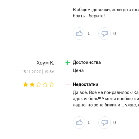
В общем, девочки, если до это
брать - берите!
0
0
Хоум К.
Достоинства
Цена
15.11.2020 | 19:56
Недостатки
Да всё. Всё не понравилось! К
адская боль!!! У меня вообще н
ладно, но зона бикини... ужас,
0
0