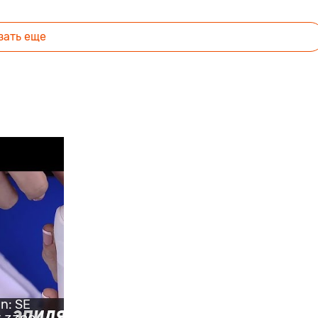
зать еще
n: SE