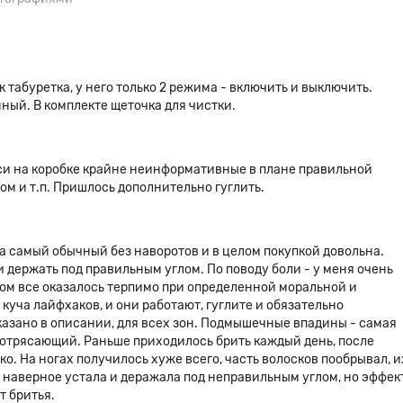
 табуретка, у него только 2 режима - включить и выключить.
ный. В комплекте щеточка для чистки.
си на коробке крайне неинформативные в плане правильной
ом и т.п. Пришлось дополнительно гуглить.
ла самый обычный без наворотов и в целом покупкой довольна.
и держать под правильным углом. По поводу боли - у меня очень
елом все оказалось терпимо при определенной моральной и
 куча лайфхаков, и они работают, гуглите и обязательно
указано в описании, для всех зон. Подмышечные впадины - самая
потрясающий. Раньше приходилось брить каждый день, после
о. На ногах получилось хуже всего, часть волосков пообрывал, и
, наверное устала и деражала под неправильным углом, но эффек
т бритья.