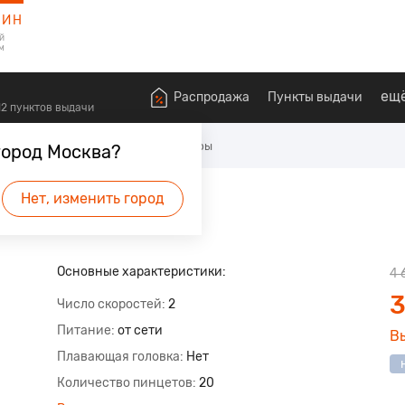
ЗИН
й
м
ещ
Распродажа
Пункты выдачи
612 пунктов выдачи
оровья
Для эпиляции
Эпиляторы
город Москва?
Нет, изменить город
Основные характеристики:
4 
3
Число скоростей
2
Питание
от сети
В
Плавающая головка
Нет
Количество пинцетов
20