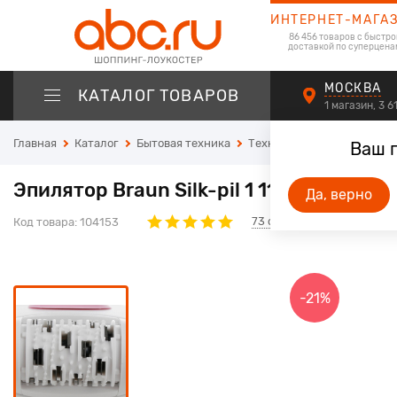
ИНТЕРНЕТ-МАГА
86 456 товаров с быстро
доставкой по суперцена
МОСКВА
КАТАЛОГ ТОВАРОВ
1 магазин, 3 
Главная
Каталог
Бытовая техника
Техника для красоты и зд
Ваш 
Эпилятор Braun Silk-pil 1 1170 белый
Да, верно
73
отзывов
Код товара:
104153
-21%