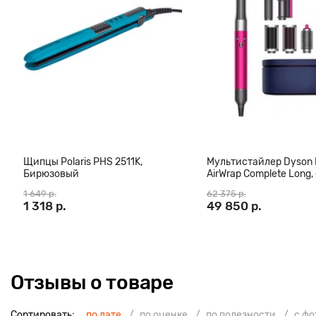
Щипцы Polaris PHS 2511K,
Мультистайлер Dyson
Бирюзовый
AirWrap Complete Long,
(CN)
1 649 р.
62 375 р.
1 318 р.
49 850 р.
Отзывы о товаре
Сортировать:
по дате
по оценке
по полезности
с ф