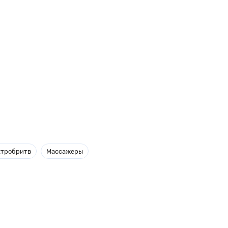
ктробритв
Массажеры