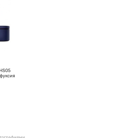
 HS05
 фуксия
отографиями