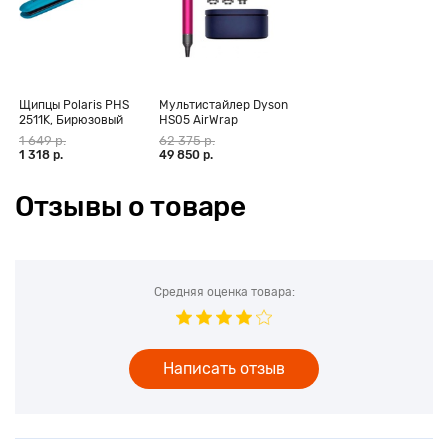
Щипцы Polaris PHS
Мультистайлер Dyson
2511K, Бирюзовый
HS05 AirWrap
Complete Long,
1 649 р.
62 375 р.
фуксия (CN)
1 318 р.
49 850 р.
Отзывы о товаре
Средняя оценка товара:
Написать отзыв