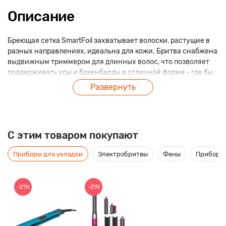
Описание
Бреющая сетка SmartFoil захватывает волоски, растущие в
разных направлениях, идеальна для кожи. Бритва снабжена
выдвижным триммером для длинных волос, что позволяет
поддерживать усы и бакенбарды в отличной форме - где бы
ты ни был, полностью моющаяся под проточной водой.
Развернуть
Бритва поставляется с поворачивающейся крышкой,
которая не только защищает бреющую сетку после
использования, но и служит расширением ручки для
удобного захвата, обеспечивая более комфортное и точное
C этим товаром покупают
бритье. Разъем не требуется. Бритва работает на
батарейках. Время работы: 60 мин.
Приборы для укладки
Электробритвы
Фены
Приборы 
-21%
-21%