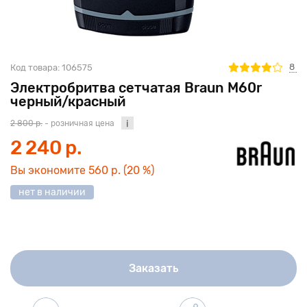
8
Код товара:
106575
Электробритва сетчатая Braun M60r
черный/красный
2 800 р.
- розничная цена
2 240 р.
Вы экономите
560 р.
(20 %)
нет в наличии
Заказать