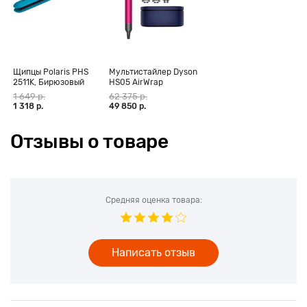
Щипцы Polaris PHS
Мультистайлер Dyson
2511K, Бирюзовый
HS05 AirWrap
Complete Long,
1 649 р.
62 375 р.
фуксия (CN)
1 318 р.
49 850 р.
Отзывы о товаре
Средняя оценка товара:
Написать отзыв