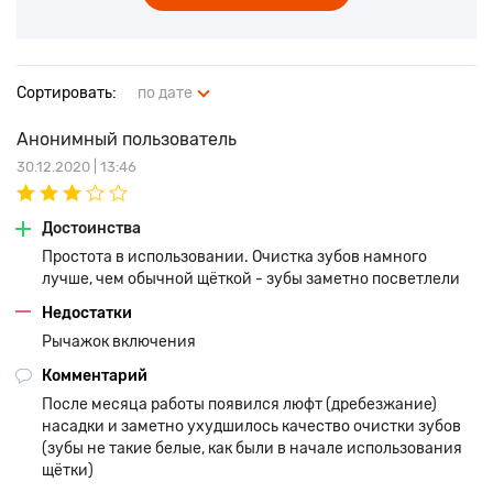
Японский сланец, положенный в основу щетины, дает
возможность бережно очищать ротовую полость от
бактерий, чистить зубы без применения зубных паст и
расщеплять зубной налет на молекулярном уровне.
Сортировать:
по дате
Природная керамика дает возможность вырабатывать
отрицательно заряженные ионы вследствие трения
Анонимный пользователь
щетинок о зубную эмаль. Они, как магнит, притягивают
30.12.2020 | 13:46
зубной налет и болезнетворные бактерии. Уникальная
щетина удаляет с зубов пигментные пятна, а также борется
с появлением галитоза.
Достоинства
Звуковая ионная щетка Hapica Minus iON DBM-5 незаменима
Простота в использовании. Очистка зубов намного
в долгой дороге. Ею очень удобно пользоваться даже в
лучше, чем обычной щёткой - зубы заметно посветлели
самых экстремальных условиях благодаря удобному и
практичному чехлу, а также уникальной возможности
Недостатки
поддерживать чистоту ротовой полости без использования
Рычажок включения
зубной пасты.
Комментарий
После месяца работы появился люфт (дребезжание)
насадки и заметно ухудшилось качество очистки зубов
(зубы не такие белые, как были в начале использования
щётки)