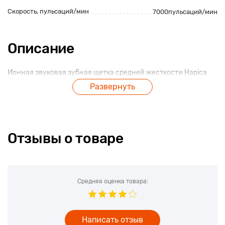
Скорость, пульсаций/мин
7000пульсаций/мин
Описание
Ионная звуковая зубная щетка средней жесткости Hapica
Minus iON DBM-5 справится с очищением полости рта без
Развернуть
использования зубной пасты. Японские ученые
позаботились о создании уникальной модели, работающей
от одной батарейки типа АА, и максимально эффективно
защищающей ротовую полость от бактерий и микробов.
Отзывы о товаре
В основе принципа работы щетки лежит запатентованная
технология Hapi-Sonic. Она дает возможность очистить
зубной налет с поверхности зубов с помощью 7000
колебаний в минуту. Эффект от такой процедуры
приравнивается к использованию электрических зубных
Средняя оценка товара:
щеток с частотой колебаний до 31 000 в минуту. При этом
эмаль зубов и десенные ткани остаются не поврежденными.
Закругленные щетинки из специального нейлона не
Написать отзыв
оставляют разрушающих следов на тканях ротовой полости.