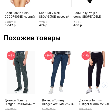
Боди Calvin Klein
Боди Tally Weijl
Боди Tally Weijl в
Б
000QF4051E, черный
SBOVIGIJOE, розовый
сетку SBOPEADELE,
g
черный
7 659 р.
996 р.
841 р.
5
3 647 р.
474 р.
400 р.
2
Похожие товары
-49%
-49%
-49%
Джинсы Tommy
Джинсы Tommy
Джинсы Tommy
Hilfiger DW0DW04759,
Hilfiger WW0WW22384,
Hilfiger WW0WW2568
серый, 25/28
синий, 24/32
черный, 30
9 972 р.
10 969 р.
10 213 р.