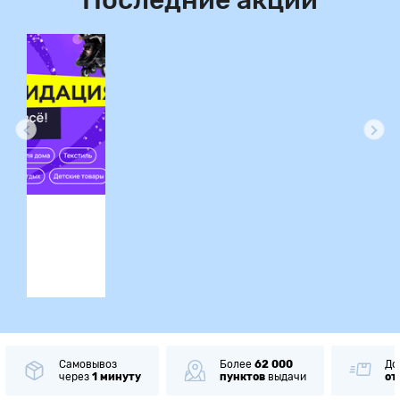
Последние акции
ция
Самовывоз
Более
62 000
До
через
1 минуту
пунктов
выдачи
от