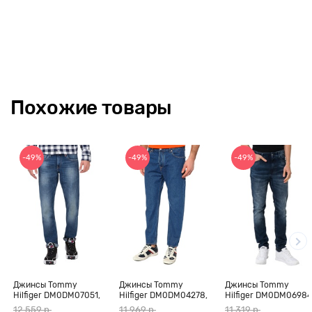
Похожие товары
-49%
-49%
-49%
Джинсы Tommy
Джинсы Tommy
Джинсы Tommy
Hilfiger DM0DM07051,
Hilfiger DM0DM04278,
Hilfiger DM0DM06984
темно-серый, 31/34
синий, 34/32
синий, 31/34
12 559 р.
11 969 р.
11 319 р.