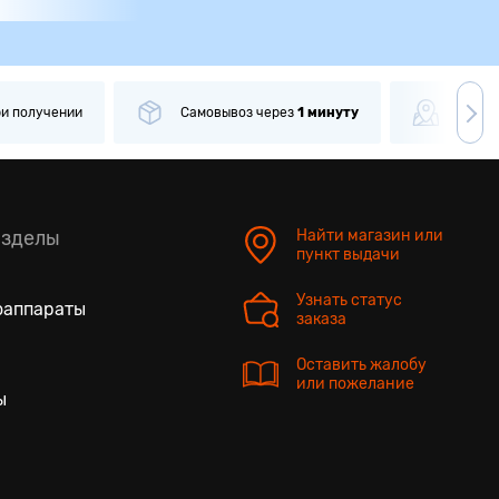
ри получении
Самовывоз
через
1 минуту
Боле
азделы
Найти магазин или
пункт выдачи
Узнать статус
оаппараты
заказа
Оставить жалобу
или пожелание
ы