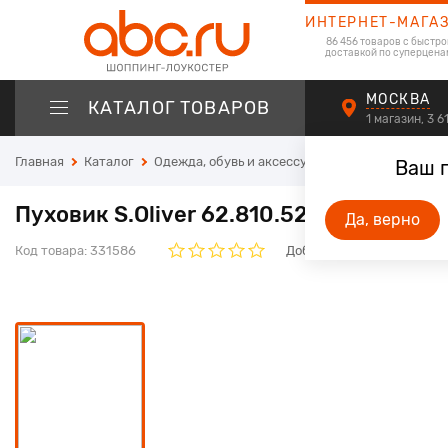
ИНТЕРНЕТ-МАГА
86 456 товаров с быстро
доставкой по суперцена
МОСКВА
КАТАЛОГ ТОВАРОВ
1 магазин, 3 
Главная
Каталог
Одежда, обувь и аксессуары
Одежда для м
Ваш 
Пуховик S.Oliver 62.810.52.70778, тем
Да, верно
Код товара:
331586
Добавьте свой отзыв. Он 