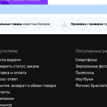
альные
товары
известных брендов
Примерка
и
проверка
п
упателю
Популярные р
кты выдачи
Смартфоны
верить статус заказа
Зеркальные фот
тавка и оплата
Пылесосы
рос-ответ
Ноутбуки
антия, возврат и обмен товара
Фитнес браслет
такты
омпании
ншиза