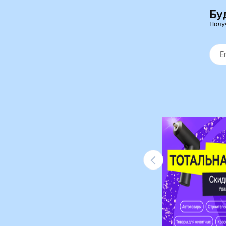
Бу
Полу
Ликвидация