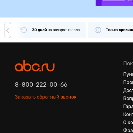
чии
30 дней
на
возврат товара
Только
оригин
Пок
Пун
Про
8-800-222-00-66
Дос
Заказать обратный звонок
Воп
Гар
Кон
О к
Фра