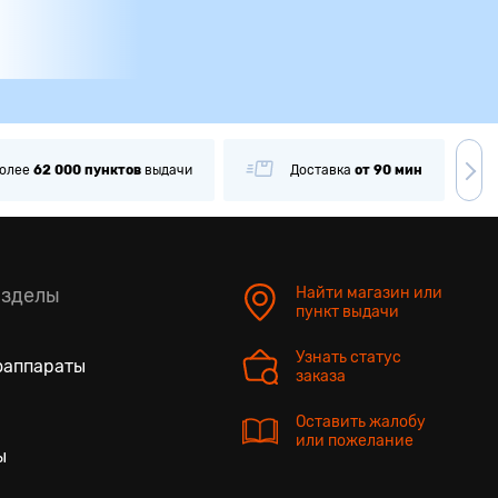
олее
62 000
пунктов
выдачи
Доставка
от 90 мин
азделы
Найти магазин или
пункт выдачи
Узнать статус
оаппараты
заказа
Оставить жалобу
или пожелание
ы