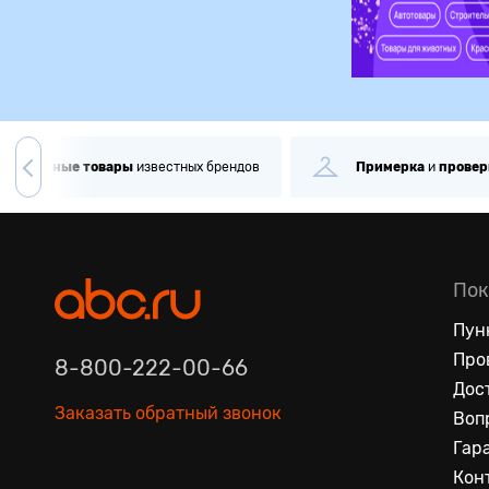
игинальные
товары
известных брендов
Примерка
и
провер
Пок
Пун
Про
8-800-222-00-66
Дос
Заказать обратный звонок
Воп
Гар
Кон