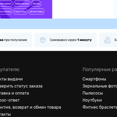
ка
при получении
Самовывоз
через
1 минуту
Б
упателю
Популярные р
кты выдачи
Смартфоны
верить статус заказа
Зеркальные фот
тавка и оплата
Пылесосы
рос-ответ
Ноутбуки
антия, возврат и обмен товара
Фитнес браслет
такты