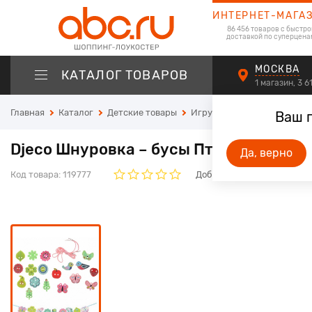
ИНТЕРНЕТ-МАГА
86 456 товаров с быстро
доставкой по суперцена
МОСКВА
КАТАЛОГ ТОВАРОВ
1 магазин, 3 
Главная
Каталог
Детские товары
Игрушки
Игрушки для м
Ваш 
Djeco Шнуровка – бусы Птички
Да, верно
Код товара:
119777
Добавьте свой отзыв. Он б