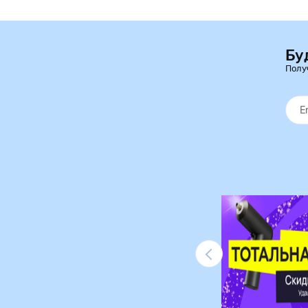
Бу
Полу
Ликвидация