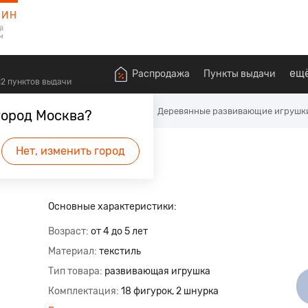
ЗИН
й
м
ещ
Распродажа
Пункты выдачи
612 пунктов выдачи
алышей
Развивающие игрушки
Деревянные развивающие игрушк
город Москва?
Нет, изменить город
удет первым.
Основные характеристики:
Возраст
от 4 до 5 лет
Материал
текстиль
Тип товара
развивающая игрушка
Комплектация
18 фигурок, 2 шнурка