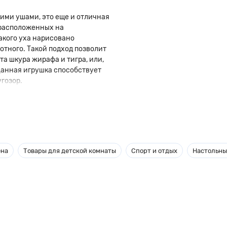
ими ушами, это еще и отличная
 расположенных на
акого уха нарисовано
вотного. Такой подход позволит
а шкура жирафа и тигра, или,
Данная игрушка способствует
гозор.
ена
Товары для детской комнаты
Спорт и отдых
Настольны