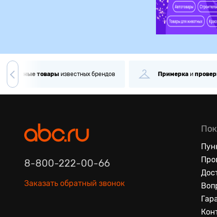
игинальные
товары
известных брендов
Примерка
и
провер
Пок
Пун
Про
8-800-222-00-66
Дос
Заказать обратный звонок
Воп
Гар
Кон