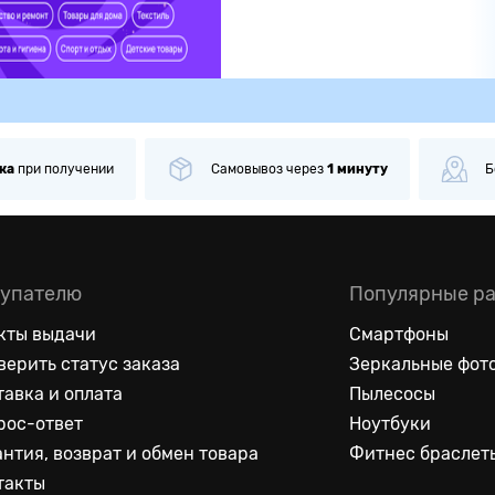
ка
при получении
Самовывоз
через
1 минуту
Б
упателю
Популярные р
кты выдачи
Смартфоны
верить статус заказа
Зеркальные фот
тавка и оплата
Пылесосы
рос-ответ
Ноутбуки
антия, возврат и обмен товара
Фитнес браслет
такты