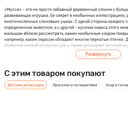
«Мусса» - это не просто забавный деревянный слоник с больш
развивающая игрушка. Ее секрет в необычных иллюстрациях,
многочисленных слоновьих ушках. С одной стороны каждого т
определенное животное, а с другой – кусочек окраса этого жи
малышам вблизи рассмотреть, каким необычным узором покрыт
например, каким окрасом обладают многие пернатые птички. 
развитию мелкой моторики рук, а также расширяет детский кру
Развернуть
C этим товаром покупают
Детские аксессуары
Прогулки и путешествия
Уход и гиги