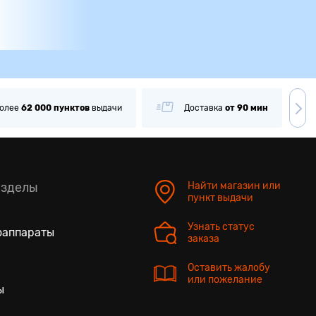
олее
62 000
пунктов
выдачи
Доставка
от 90 мин
азделы
Найти магазин или
пункт выдачи
Узнать статус
оаппараты
заказа
Оставить жалобу
или пожелание
ы