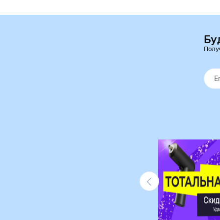
Бу
Полу
Ликвидация