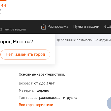
ЗИН
й
м
ещ
Распродажа
Пункты выдачи
612 пунктов выдачи
алышей
Развивающие игрушки
Деревянные развивающие игрушк
город Москва?
Нет, изменить город
будет первым.
Основные характеристики:
Возраст
от 2 до 3 лет
Материал
дерево
Тип товара
развивающая игрушка
Все характеристики