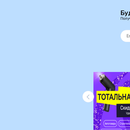
Бу
Полу
Ликвидация