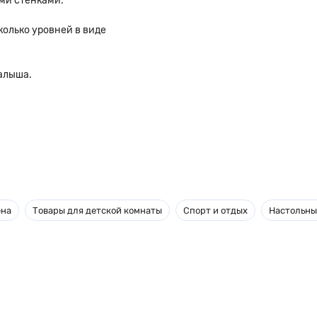
ми стенками.
олько уровней в виде
алыша.
ена
Товары для детской комнаты
Спорт и отдых
Настольны