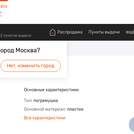
ЗИН
й
м
ещ
Распродажа
Пункты выдачи
612 пунктов выдачи
алышей
Погремушки
город Москва?
вая
Нет, изменить город
будет первым.
Основные характеристики:
Тип
погремушка
Основной материал
пластик
Все характеристики