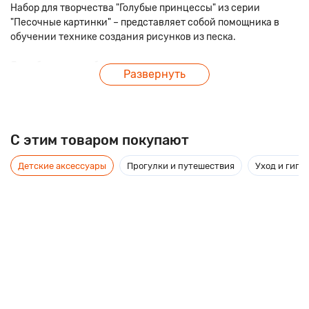
Набор для творчества "Голубые принцессы" из серии
"Песочные картинки" – представляет собой помощника в
обучении технике создания рисунков из песка.
Для облегчения обучения юных художников, картинки в
Развернуть
наборе изготовлены в виде трафарета с клейкой основой –
достаточно удалить надрезанную часть рисунка и посыпать
его выбранным песком. А выбор предоставлен большой –
двенадцать баночек разноцветного песка дадут простор
C этим товаром покупают
детской фантазии и помогут украсить прекрасных принцесс
во все цвета радуги.
Детские аксессуары
Прогулки и путешествия
Уход и гиги
В комплект входит подробная инструкция в картинках.