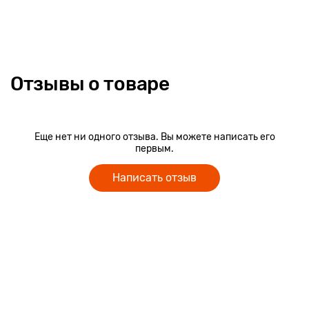
отвечает высоким стандартам качества и безопасна для
здоровья детей. Размер собранного пазла 42 х 30 см.
Отзывы о товаре
Еще нет ни одного отзыва. Вы можете написать его
первым.
Написать отзыв