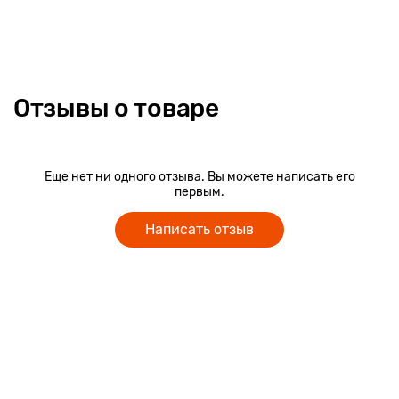
форме забавной пятнистой коровы с выступающими
рожками и копытцами. Размер собранного пазла: 42 х 30 см.
Размер одного элемента пазла: 7 х 7 см.
Отзывы о товаре
Еще нет ни одного отзыва. Вы можете написать его
первым.
Написать отзыв